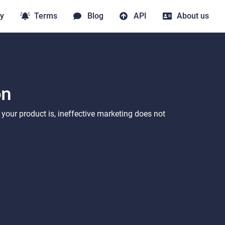
y
Terms
Blog
API
About us
on
 your product is, ineffective marketing does not