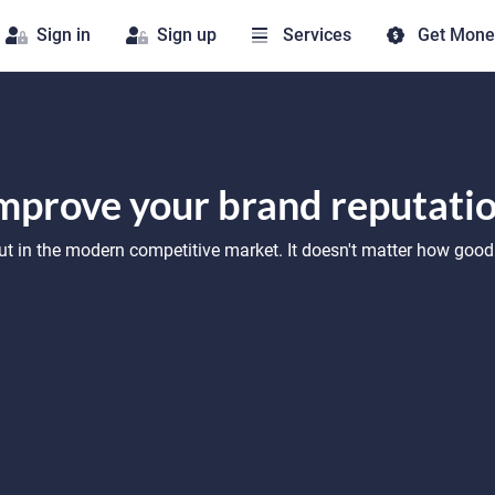
Sign in
Sign up
Services
Get Mone
mprove your brand reputati
 out in the modern competitive market. It doesn't matter how good