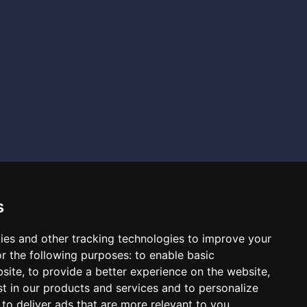
s
ies and other tracking technologies to improve your
r the following purposes:
to enable basic
bsite
,
to provide a better experience on the website
,
Quick links
st in our products and services and to personalize
,
to deliver ads that are more relevant to you
.