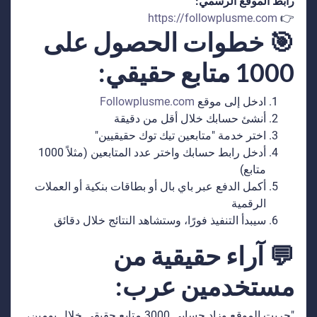
رابط الموقع الرسمي:
https://followplusme.com
👉
🎯 خطوات الحصول على
1000 متابع حقيقي:
ادخل إلى موقع
Followplusme.com
أنشئ حسابك خلال أقل من دقيقة
اختر خدمة "متابعين تيك توك حقيقيين"
أدخل رابط حسابك واختر عدد المتابعين (مثلاً 1000
متابع)
أكمل الدفع عبر باي بال أو بطاقات بنكية أو العملات
الرقمية
سيبدأ التنفيذ فورًا، وستشاهد النتائج خلال دقائق
💬 آراء حقيقية من
مستخدمين عرب:
"جربت الموقع وزاد حسابي 3000 متابع حقيقي خلال يومين،