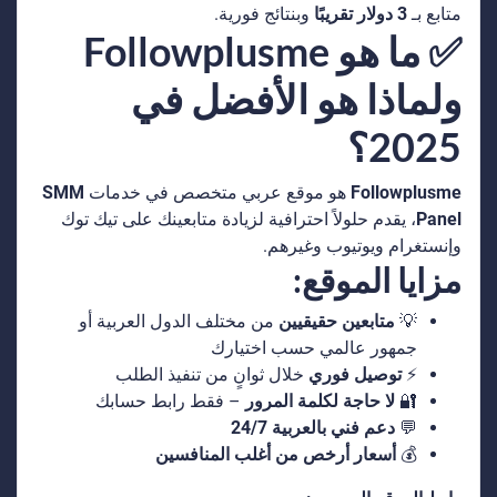
متابع بـ
3 دولار تقريبًا
وبنتائج فورية.
✅ ما هو Followplusme
ولماذا هو الأفضل في
2025؟
Followplusme
هو موقع عربي متخصص في خدمات
SMM
Panel
، يقدم حلولاً احترافية لزيادة متابعينك على تيك توك
وإنستغرام ويوتيوب وغيرهم.
مزايا الموقع:
💡
متابعين حقيقيين
من مختلف الدول العربية أو
جمهور عالمي حسب اختيارك
⚡
توصيل فوري
خلال ثوانٍ من تنفيذ الطلب
🔐
لا حاجة لكلمة المرور
– فقط رابط حسابك
💬
دعم فني بالعربية 24/7
💰
أسعار أرخص من أغلب المنافسين